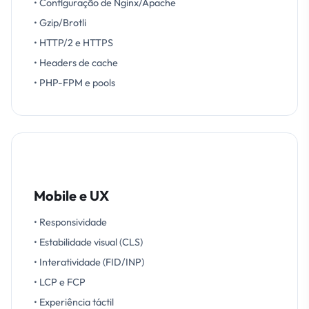
• Configuração de Nginx/Apache
• Gzip/Brotli
• HTTP/2 e HTTPS
• Headers de cache
• PHP-FPM e pools
Mobile e UX
• Responsividade
• Estabilidade visual (CLS)
• Interatividade (FID/INP)
• LCP e FCP
• Experiência táctil